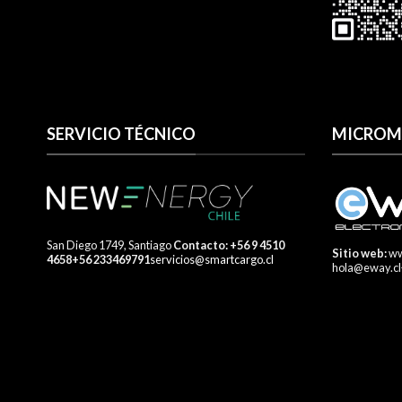
SERVICIO TÉCNICO
MICROMO
San Diego 1749, Santiago
​ Contacto:
+56 9 4510
Sitio web:
ww
4658
+56 233469791
servicios@smartcargo.cl
hola@eway.cl