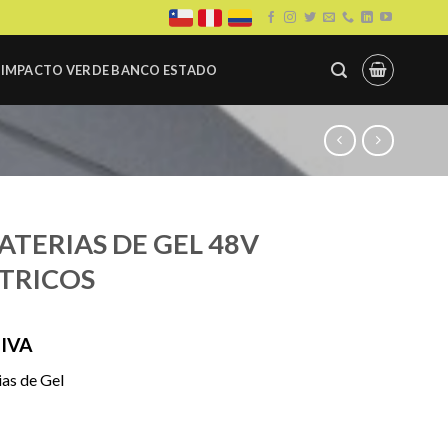
IMPACTO VERDE BANCO ESTADO
TERIAS DE GEL 48V
CTRICOS
ango
 IVA
e
ias de Gel
recios:
esde
35.000