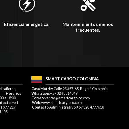
Mantenimientos menos
Eficiencia energética.
frecuentes.
SMART CARGO COLOMBIA
Miraflores,
Casa Matriz:
Calle 93 #57-65, Bogotá Colombia
a
Horarios
Whatsapp:
+57 324 8814349
00 a 18:00
Correo:
ventas@smartcargo.co.com
ntacto
: +51
Web:
www.smartcargo.co.com
1 977 217
Contacto Administrativo:
+57 320 4777618​
6 654 405