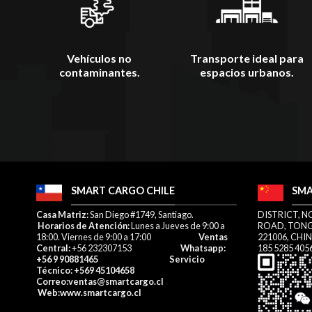
Vehículos no
Transporte ideal para
contaminantes.
espacios urbanos.
SMART CARGO CHILE
SMA
​Casa Matriz:
San Diego #1749, Santiago.
DISTRICT, N
Horarios de Atención:
Lunes a Jueves de 9:00 a
ROAD, TONG
18:00. Viernes de 9:00 a 17:00​
Ventas
221006, CHI
Central:
+56 232307153​
Whatsapp
:
185 5285 405
+56 9 90881465
Servicio
Técnico:
+569 45104658
Correo
:ventas@smartcargo.cl
W
eb:
www.smartcargo.cl