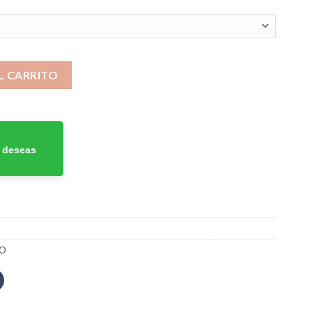
asta
45.000
 48V TRICICLOS ELECTRICOS cantidad
L CARRITO
 deseas
DO