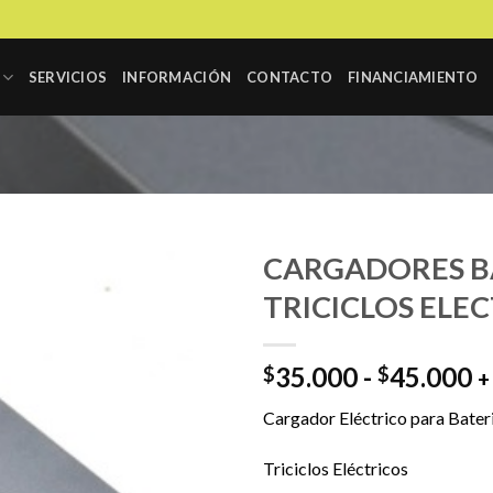
SERVICIOS
INFORMACIÓN
CONTACTO
FINANCIAMIENTO
CARGADORES BA
TRICICLOS ELE
R
35.000
-
45.000
$
$
+
d
Cargador Eléctrico para Bater
p
d
Triciclos Eléctricos
$