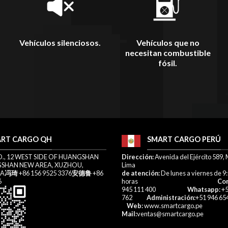
Vehículos silenciosos.
Vehículos que no
necesitan combustible
fósil.
RT CARGO QH
SMART CARGO PERÚ
O., 12 WEST SIDE OF HUANGSHAN
Dirección:
Avenida del Ejército 589, 
SHAN NEW AREA, XUZHOU,
Lim
NA
冯琦
+86 156 9525 3376
安德鲁
+86
de atención:
De lunes a viernes de 9:
6
horas
Co
945 111 400
Whatsapp:
+5
762
Administración:
+51 94
Web:
www.smartcargo.pe
Mail:
ventas@smartcargo.pe