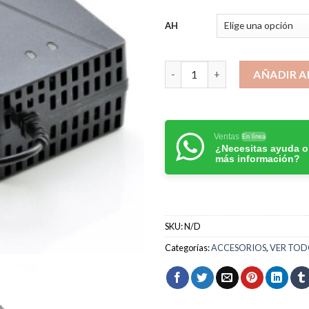
h
$
AH
CARGADORES BATERIAS DE GEL
AÑADIR A
Ventas
En línea
¿Necesitas ayuda o
más información?
SKU:
N/D
Categorías:
ACCESORIOS
,
VER TO