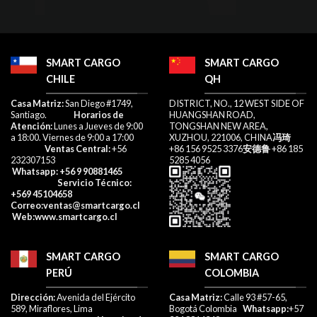
SMART CARGO
SMART CARGO
CHILE
QH
​Casa Matriz:
San Diego #1749,
DISTRICT, NO., 12 WEST SIDE OF
Santiago.
Horarios de
HUANGSHAN ROAD,
Atención:
Lunes a Jueves de 9:00
TONGSHAN NEW AREA,
a 18:00. Viernes de 9:00 a 17:00​
XUZHOU, 221006, CHINA
冯琦
Ventas Central:
+56
+86 156 9525 3376
安德鲁
+86 185
232307153​
5285 4056
Whatsapp
: +56 9 90881465
Servicio Técnico:
+569 45104658
Correo
:ventas@smartcargo.cl
W
eb:
www.smartcargo.cl
SMART CARGO
SMART CARGO
PERÚ
COLOMBIA
Dirección:
Avenida del Ejército
Casa Matriz:
Calle 93 #57-65,
589, Miraflores, Lima
Bogotá Colombia
Whatsapp:
+57