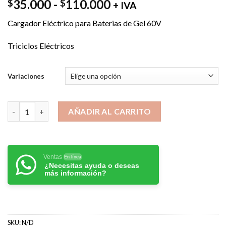
Rango
35.000
-
110.000
$
$
+ IVA
de
Cargador Eléctrico para Baterias de Gel 60V
precios:
desde
Triciclos Eléctricos
$35.000
hasta
$110.000
Variaciones
CARGADOR BATERIAS GEL 60V TRICICLOS ELECTRICOS cantida
AÑADIR AL CARRITO
Ventas
En línea
¿Necesitas ayuda o deseas
más información?
SKU:
N/D