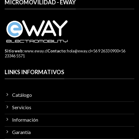
MICROMOVILIDAD - EWAY
Sitio web:
www.eway.cl
Contacto:
hola@eway.cl
+56 9 2633 0900
+56
23346 5571
LINKS INFORMATIVOS
Catálogo
Servicios
Información
Garantía