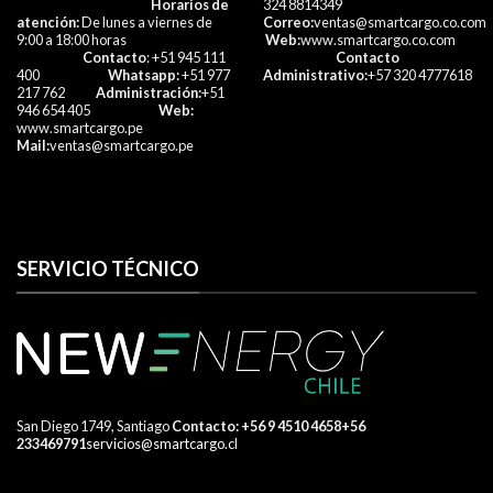
Horarios de
324 8814349
atención:
De lunes a viernes de
Correo:
ventas@smartcargo.co.com
9:00 a 18:00 horas
Web:
www.smartcargo.co.com
Contacto
: +51 945 111
Contacto
400
Whatsapp:
+51 977
Administrativo:
+57 320 4777618​
217 762
Administración:
+51
946 654 405
Web:
www.smartcargo.pe
Mail:
ventas@smartcargo.pe
SERVICIO TÉCNICO
San Diego 1749, Santiago
​ Contacto:
+56 9 4510 4658
+56
233469791
servicios@smartcargo.cl