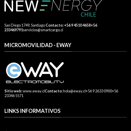
San Diego 1749, Santiago
​ Contacto:
+56 9 4510 4658
+56
233469791
servicios@smartcargo.cl
MICROMOVILIDAD - EWAY
Sitio web:
www.eway.cl
Contacto:
hola@eway.cl
+56 9 2633 0900
+56
23346 5571
LINKS INFORMATIVOS