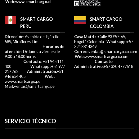
W
eb:
www.smartcargo.cl
SMART CARGO
SMART CARGO
PERÚ
COLOMBIA
Dirección:
Avenida del Ejército
Casa Matriz:
Calle 93 #57-65,
589, Miraflores, Lima
Bogotá Colombia
Whatsapp:
+57
Horarios de
324 8814349
atención:
De lunes a viernes de
Correo:
ventas@smartcargo.co.com
9:00 a 18:00 horas
Web:
www.smartcargo.co.com
Contacto
: +51 945 111
Contacto
400
Whatsapp:
+51 977
Administrativo:
+57 320 4777618​
217 762
Administración:
+51
946 654 405
Web:
www.smartcargo.pe
Mail:
ventas@smartcargo.pe
SERVICIO TÉCNICO