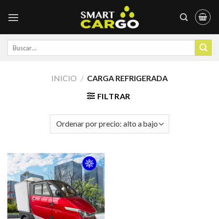
Skip
to
content
Buscar
por:
INICIO
/
CARGA REFRIGERADA
FILTRAR