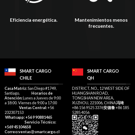
Mantenimientos menos
Eficiencia energética.
frecuentes.
SMART CARGO
SMART CARGO
CHILE
QH
​Casa Matriz:
San Diego #1749,
DISTRICT, NO., 12 WEST SIDE OF
Santiago.
Horarios de
HUANGSHAN ROAD,
Atención:
Lunes a Jueves de 9:00
TONGSHAN NEW AREA,
a 18:00. Viernes de 9:00 a 17:00​
XUZHOU, 221006, CHINA
冯琦
Ventas Central:
+56
+86 156 9525 3376
安德鲁
+86 185
232307153​
5285 4056
Whatsapp
: +56 9 90881465
Servicio Técnico:
+569 45104658
Correo
:ventas@smartcargo.cl