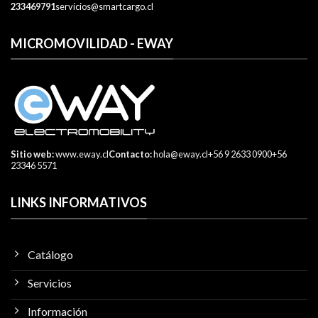
233469791
servicios@smartcargo.cl
MICROMOVILIDAD - EWAY
Sitio web:
www.eway.cl
Contacto:
hola@eway.cl
+56 9 2633 0900
+56
23346 5571
LINKS INFORMATIVOS
Catálogo
Servicios
Información