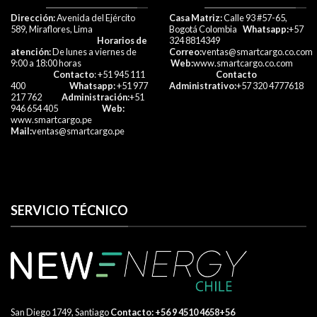
Dirección:
Avenida del Ejército
Casa Matriz:
Calle 93 #57-65,
589, Miraflores, Lima
Bogotá Colombia
Whatsapp:
+57
Horarios de
324 8814349
atención:
De lunes a viernes de
Correo:
ventas@smartcargo.co.com
9:00 a 18:00 horas
Web:
www.smartcargo.co.com
Contacto
: +51 945 111
Contacto
400
Whatsapp:
+51 977
Administrativo:
+57 320 4777618​
217 762
Administración:
+51
946 654 405
Web:
www.smartcargo.pe
Mail:
ventas@smartcargo.pe
SERVICIO TÉCNICO
San Diego 1749, Santiago
​ Contacto:
+56 9 4510 4658
+56