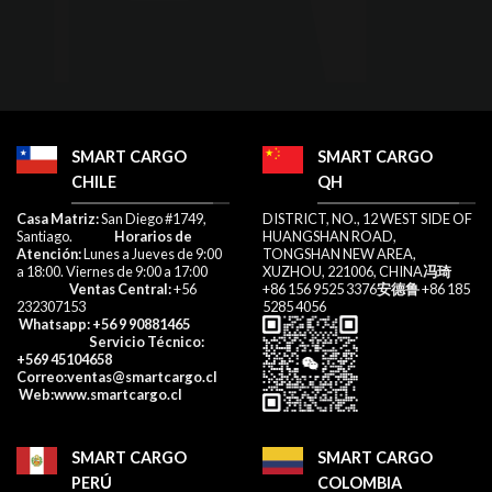
SMART CARGO
SMART CARGO
CHILE
QH
​Casa Matriz:
San Diego #1749,
DISTRICT, NO., 12 WEST SIDE OF
Santiago.
Horarios de
HUANGSHAN ROAD,
Atención:
Lunes a Jueves de 9:00
TONGSHAN NEW AREA,
a 18:00. Viernes de 9:00 a 17:00​
XUZHOU, 221006, CHINA
冯琦
Ventas Central:
+56
+86 156 9525 3376
安德鲁
+86 185
232307153​
5285 4056
Whatsapp
: +56 9 90881465
Servicio Técnico:
+569 45104658
Correo
:ventas@smartcargo.cl
W
eb:
www.smartcargo.cl
SMART CARGO
SMART CARGO
PERÚ
COLOMBIA