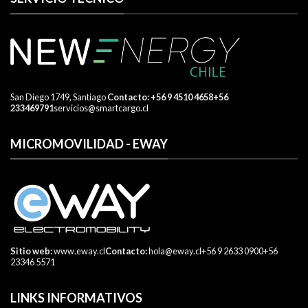
San Diego 1749, Santiago
​ Contacto:
+56 9 4510 4658
+56
233469791
servicios@smartcargo.cl
MICROMOVILIDAD - EWAY
Sitio web:
www.eway.cl
Contacto:
hola@eway.cl
+56 9 2633 0900
+56
23346 5571
LINKS INFORMATIVOS