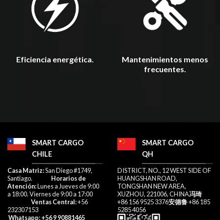
Mantenimientos menos
Eficiencia energética.
frecuentes.
SMART CARGO
SMART CARGO
CHILE
QH
​Casa Matriz:
San Diego #1749,
DISTRICT, NO., 12 WEST SIDE OF
Santiago.
Horarios de
HUANGSHAN ROAD,
Atención:
Lunes a Jueves de 9:00
TONGSHAN NEW AREA,
a 18:00. Viernes de 9:00 a 17:00​
XUZHOU, 221006, CHINA
冯琦
Ventas Central:
+56
+86 156 9525 3376
安德鲁
+86 185
232307153​
5285 4056
Whatsapp
: +56 9 90881465