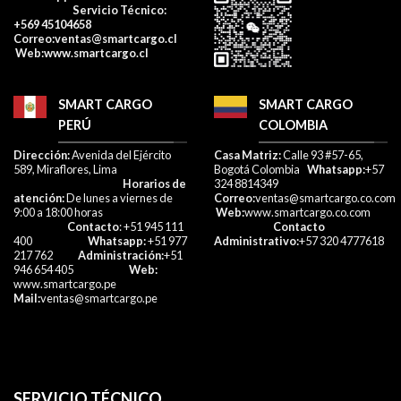
Servicio Técnico:
+569 45104658
Correo
:ventas@smartcargo.cl
W
eb:
www.smartcargo.cl
SMART CARGO
SMART CARGO
PERÚ
COLOMBIA
Dirección:
Avenida del Ejército
Casa Matriz:
Calle 93 #57-65,
589, Miraflores, Lima
Bogotá Colombia
Whatsapp:
+57
Horarios de
324 8814349
atención:
De lunes a viernes de
Correo:
ventas@smartcargo.co.com
9:00 a 18:00 horas
Web:
www.smartcargo.co.com
Contacto
: +51 945 111
Contacto
400
Whatsapp:
+51 977
Administrativo:
+57 320 4777618​
217 762
Administración:
+51
946 654 405
Web:
www.smartcargo.pe
Mail:
ventas@smartcargo.pe
SERVICIO TÉCNICO