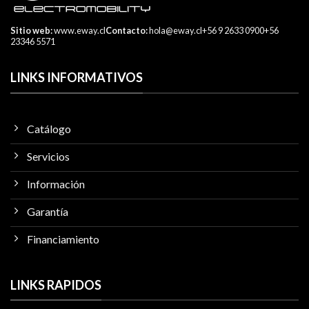
Sitio web:
www.eway.cl
Contacto:
hola@eway.cl
+56 9 2633 0900
+56
23346 5571
LINKS INFORMATIVOS
Catálogo
Servicios
Información
Garantía
Financiamiento
LINKS RAPIDOS