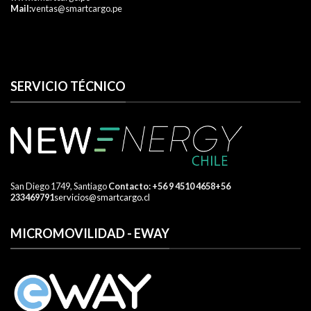
Mail:
ventas@smartcargo.pe
SERVICIO TÉCNICO
San Diego 1749, Santiago
​ Contacto:
+56 9 4510 4658
+56
233469791
servicios@smartcargo.cl
MICROMOVILIDAD - EWAY