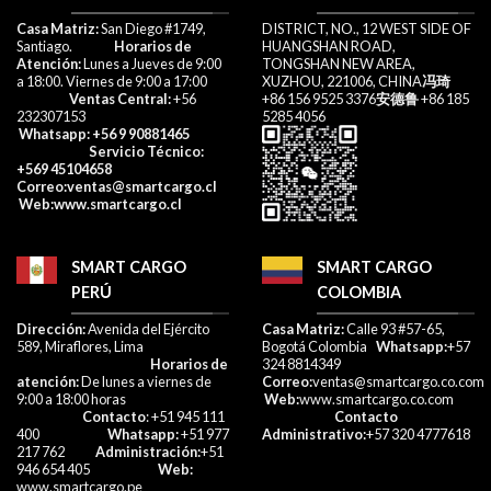
​Casa Matriz:
San Diego #1749,
DISTRICT, NO., 12 WEST SIDE OF
Santiago.
Horarios de
HUANGSHAN ROAD,
Atención:
Lunes a Jueves de 9:00
TONGSHAN NEW AREA,
a 18:00. Viernes de 9:00 a 17:00​
XUZHOU, 221006, CHINA
冯琦
Ventas Central:
+56
+86 156 9525 3376
安德鲁
+86 185
232307153​
5285 4056
Whatsapp
: +56 9 90881465
Servicio Técnico:
+569 45104658
Correo
:ventas@smartcargo.cl
W
eb:
www.smartcargo.cl
SMART CARGO
SMART CARGO
PERÚ
COLOMBIA
Dirección:
Avenida del Ejército
Casa Matriz:
Calle 93 #57-65,
589, Miraflores, Lima
Bogotá Colombia
Whatsapp:
+57
Horarios de
324 8814349
atención:
De lunes a viernes de
Correo:
ventas@smartcargo.co.com
9:00 a 18:00 horas
Web:
www.smartcargo.co.com
Contacto
: +51 945 111
Contacto
400
Whatsapp:
+51 977
Administrativo:
+57 320 4777618​
217 762
Administración:
+51
946 654 405
Web:
www.smartcargo.pe