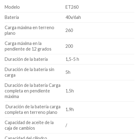
precio
precio
Modelo
ET260
original
actual
era:
es:
Batería
40v/6ah
$798.290.
$749.900.
Carga máxima en terreno
260
plano
Carga máxima en la
200
pendiente de 12 grados
Duración de la batería
1,5-5 h
Duración de la batería sin
5h
carga
Duración de la batería Carga
completa en pendiente
1.5h
máxima
Duración de la batería carga
1.9h
completa en terreno plano
Capacidad de aceite de la
/
caja de cambios
Capacidad del cilindro