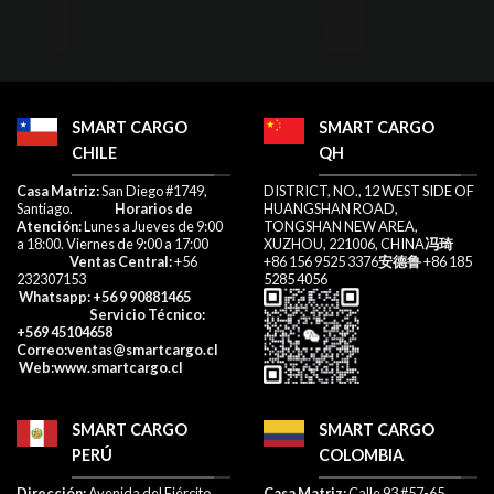
SMART CARGO
SMART CARGO
CHILE
QH
​Casa Matriz:
San Diego #1749,
DISTRICT, NO., 12 WEST SIDE OF
Santiago.
Horarios de
HUANGSHAN ROAD,
Atención:
Lunes a Jueves de 9:00
TONGSHAN NEW AREA,
a 18:00. Viernes de 9:00 a 17:00​
XUZHOU, 221006, CHINA
冯琦
Ventas Central:
+56
+86 156 9525 3376
安德鲁
+86 185
232307153​
5285 4056
Whatsapp
: +56 9 90881465
Servicio Técnico:
+569 45104658
Correo
:ventas@smartcargo.cl
W
eb:
www.smartcargo.cl
SMART CARGO
SMART CARGO
PERÚ
COLOMBIA
Dirección:
Avenida del Ejército
Casa Matriz:
Calle 93 #57-65,