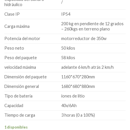
/
hidráulico
Clase IP
IP54
200 kg en pendiente de 12 grados
Carga máxima
– 260kgs en terreno plano
Potencia del motor
motorreductor de 350w
Peso neto
50 kilos
Peso del paquete
58 kilos
velocidad máxima
adelante 6 km/h atrás 2 km/h
Dimensión del paquete
1160*670*280mm
Dimensión general
1680*680*880mm
Tipo de batería
iones de litio
Capacidad
40v/6Ah
Tiempo de carga
3 horas (0 a 100%)
1 disponibles