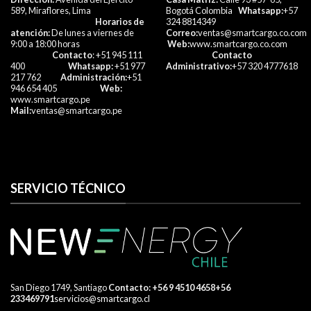
589, Miraflores, Lima
Bogotá Colombia
Whatsapp:
+57
Horarios de
324 8814349
atención:
De lunes a viernes de
Correo:
ventas@smartcargo.co.com
9:00 a 18:00 horas
Web:
www.smartcargo.co.com
Contacto
: +51 945 111
Contacto
400
Whatsapp:
+51 977
Administrativo:
+57 320 4777618​
217 762
Administración:
+51
946 654 405
Web:
www.smartcargo.pe
Mail:
ventas@smartcargo.pe
SERVICIO TÉCNICO
San Diego 1749, Santiago
​ Contacto:
+56 9 4510 4658
+56
233469791
servicios@smartcargo.cl