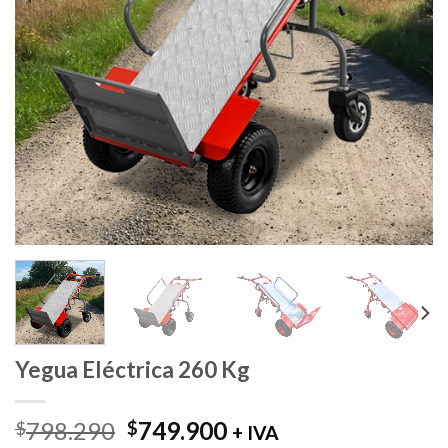
Yegua Eléctrica 260 Kg
El
El
798.290
749.900
$
$
+ IVA