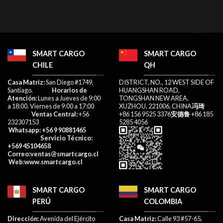
SMART CARGO
SMART CARGO
CHILE
QH
​Casa Matriz:
San Diego #1749,
DISTRICT, NO., 12 WEST SIDE OF
Santiago.
Horarios de
HUANGSHAN ROAD,
Atención:
Lunes a Jueves de 9:00
TONGSHAN NEW AREA,
a 18:00. Viernes de 9:00 a 17:00​
XUZHOU, 221006, CHINA
冯琦
Ventas Central:
+56
+86 156 9525 3376
安德鲁
+86 185
232307153​
5285 4056
Whatsapp
: +56 9 90881465
Servicio Técnico:
+569 45104658
Correo
:ventas@smartcargo.cl
W
eb:
www.smartcargo.cl
SMART CARGO
SMART CARGO
PERÚ
COLOMBIA
Dirección:
Avenida del Ejército
Casa Matriz:
Calle 93 #57-65,