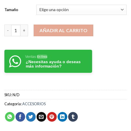
de
precios:
Tamaño
desde
$35.000
Neumático Completo Delantero cantidad
hasta
AÑADIR AL CARRITO
$60.000
Ventas
En línea
¿Necesitas ayuda o deseas
más información?
SKU:
N/D
Categoría:
ACCESORIOS