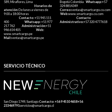
589, Miraflores, Lima
Bogotá Colombia
Whatsapp:
+57
Horarios de
324 8814349
atención:
De lunes a viernes de
Correo:
ventas@smartcargo.co.com
9:00 a 18:00 horas
Web:
www.smartcargo.co.com
Contacto
: +51 945 111
Contacto
400
Whatsapp:
+51 977
Administrativo:
+57 320 4777618​
217 762
Administración:
+51
946 654 405
Web:
www.smartcargo.pe
Mail:
ventas@smartcargo.pe
SERVICIO TÉCNICO
San Diego 1749, Santiago
​ Contacto:
+56 9 4510 4658
+56
233469791
servicios@smartcargo.cl