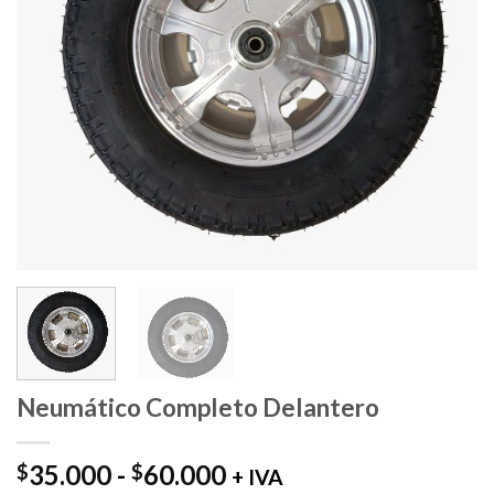
Neumático Completo Delantero
Rango
35.000
-
60.000
$
$
+ IVA