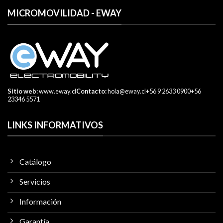
MICROMOVILIDAD - EWAY
Sitio web:
www.eway.cl
Contacto:
hola@eway.cl
+56 9 2633 0900
+56
23346 5571
LINKS INFORMATIVOS
Catálogo
Servicios
Información
Garantía