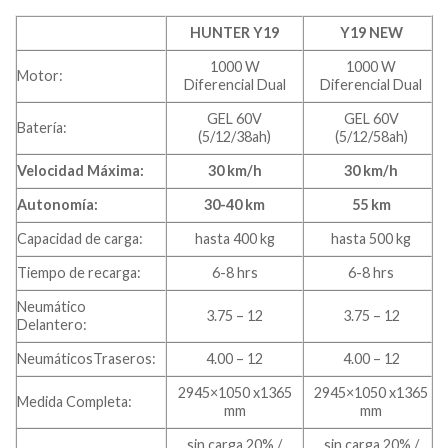
HUNTER Y19
Y19 NEW
1000 W
1000 W
Motor:
Diferencial Dual
Diferencial Dual
GEL 60V
GEL 60V
Batería:
(5/12/38ah)
(5/12/58ah)
Velocidad Máxima:
30 km/h
30 km/h
Autonomía:
30-40 km
55 km
Capacidad de carga:
hasta 400 kg
hasta 500 kg
Tiempo de recarga:
6-8 hrs
6-8 hrs
Neumático
3.75 – 12
3.75 – 12
Delantero:
NeumáticosTraseros:
4.00 – 12
4.00 – 12
2945×1050 x1365
2945×1050 x1365
Medida Completa:
mm
mm
sin carga 20% /
sin carga 20% /