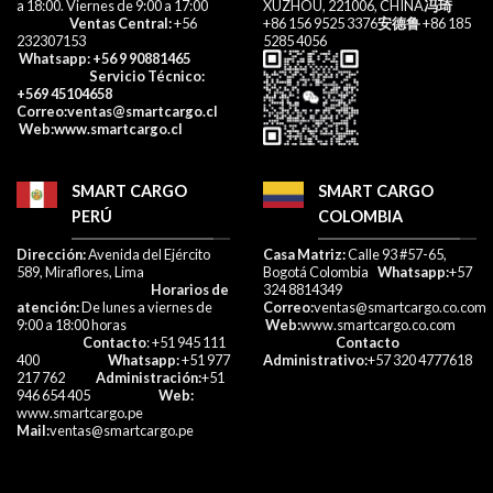
a 18:00. Viernes de 9:00 a 17:00​
XUZHOU, 221006, CHINA
冯琦
Ventas Central:
+56
+86 156 9525 3376
安德鲁
+86 185
232307153​
5285 4056
Whatsapp
: +56 9 90881465
Servicio Técnico:
+569 45104658
Correo
:ventas@smartcargo.cl
W
eb:
www.smartcargo.cl
SMART CARGO
SMART CARGO
PERÚ
COLOMBIA
Dirección:
Avenida del Ejército
Casa Matriz:
Calle 93 #57-65,
589, Miraflores, Lima
Bogotá Colombia
Whatsapp:
+57
Horarios de
324 8814349
atención:
De lunes a viernes de
Correo:
ventas@smartcargo.co.com
9:00 a 18:00 horas
Web:
www.smartcargo.co.com
Contacto
: +51 945 111
Contacto
400
Whatsapp:
+51 977
Administrativo:
+57 320 4777618​
217 762
Administración:
+51
946 654 405
Web:
www.smartcargo.pe
Mail:
ventas@smartcargo.pe