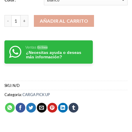
Color:
Y19 NEW cantidad
AÑADIR AL CARRITO
Ventas
En línea
¿Necesitas ayuda o deseas
más información?
SKU:
N/D
Categoría:
CARGA PICK UP