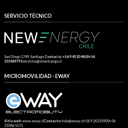
SERVICIO TÉCNICO
San Diego 1749, Santiago
​ Contacto:
+56 9 4510 4658
+56
233469791
servicios@smartcargo.cl
MICROMOVILIDAD - EWAY
Sitio web:
www.eway.cl
Contacto:
hola@eway.cl
+56 9 2633 0900
+56
23346 5571